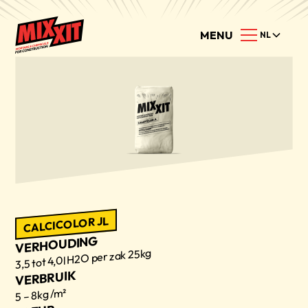
MENU
NL
CALCICOLOR JL
VERHOUDING
3,5 tot 4,0l H2O per zak 25kg
VERBRUIK
5 – 8kg /m²