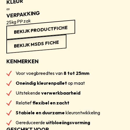
KLEUR
∞
VERPAKKING
25kg PP zak
BEKIJK PRODUCTFICHE
BEKIJK MSDS FICHE
KENMERKEN
Voor voegbreedtes van
8 tot 25mm
Oneindig kleurenpallet
op maat
Uitstekende
verwerkbaarheid
Relatief
flexibel en zacht
Stabiele en duurzame
kleurontwikkeling
Gereduceerde
uitbloeiingsvorming
GESCHIKT VOOR