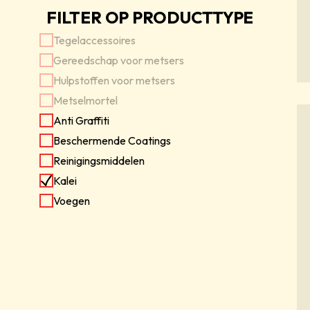
FILTER OP PRODUCTTYPE
Tegelaccessoires
Gereedschap voor metsers
Hulpstoffen voor metsers
Metselmortel
Anti Graffiti
Beschermende Coatings
Reinigingsmiddelen
Kalei
Voegen