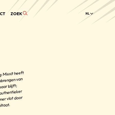
CT
ZOEK
NL
 Mixxit heeft
anbrengen van
ar blijft;
 authentieker
mer vlot door
ltaat.