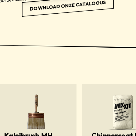
DOWNLOAD ONZE CATALOGUS
Kaleibrush MH
Chippercoat