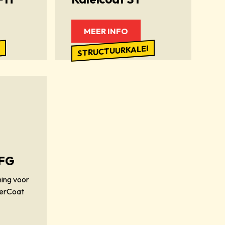
MEER INFO
STRUCTUURKALEI
L
 FG
ing voor
perCoat