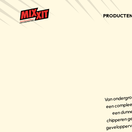
PRODUCTE
Van ondergro
een compleet
een dunne
chipperen ge
geveloppervl
van v