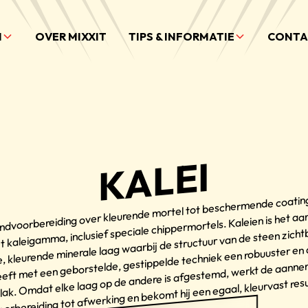
N
OVER MIXXIT
TIPS & INFORMATIE
CONTA
KALEI
ndvoorbereiding over kleurende mortel tot beschermende coating:
 kaleigamma, inclusief speciale chippermortels. Kaleien is het a
, kleurende minerale laag waarbij de structuur van de steen zichtba
eft met een geborstelde, gestippelde techniek een robuuster en
ak. Omdat elke laag op de andere is afgestemd, werkt de aanne
oorbereiding tot afwerking en bekomt hij een egaal, kleurvast resu