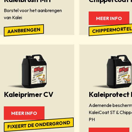
Borstel voor het aanbrengen
van Kalei
MEER INFO
CHIPPERMORTE
AANBRENGEN
Kaleiprimer CV
Kaleiprotect
Ademende bescherm
KaleiCoat ST & Chip
MEER INFO
PH
FIXEERT DE ONDERGROND