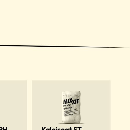
 PH
Kaleicoat ST