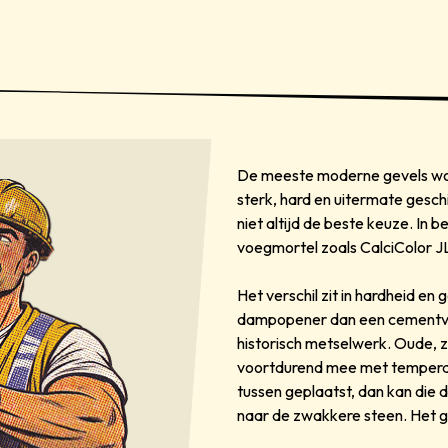
De meeste moderne gevels w
sterk, hard en uitermate gesc
niet altijd de beste keuze. In
voegmortel zoals CalciColor J
Het verschil zit in hardheid en
dampopener dan een cementvoeg
historisch metselwerk. Oude, 
voortdurend mee met tempera
tussen geplaatst, dan kan die 
naar de zwakkere steen. Het ge