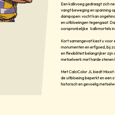
Een kalkvoeg gedraagt zich ne
vangt beweging en spanning op 
dampopen: vocht kan ongehinde
en uitbloeiingen tegengaat. D
oorspronkelijke kalkmortels i
Kort samengevat kiest u voor 
monumenten en erfgoed, bij z
en flexibiliteit belangrijker z
metselwerk met harde stenen 
Met CalciColor JL biedt Mixxit 
de uitbloeiing beperkt en een 
historisch en gevoelig metselw