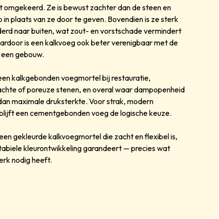
t omgekeerd. Ze is bewust zachter dan de steen en
in plaats van ze door te geven. Bovendien is ze sterk
rd naar buiten, wat zout- en vorstschade vermindert
aardoor is een kalkvoeg ook beter verenigbaar met de
n een gebouw.
een kalkgebonden voegmortel bij restauratie,
achte of poreuze stenen, en overal waar dampopenheid
ijn dan maximale druksterkte. Voor strak, modern
blijft een cementgebonden voeg de logische keuze.
een gekleurde kalkvoegmortel die zacht en flexibel is,
stabiele kleurontwikkeling garandeert — precies wat
erk nodig heeft.